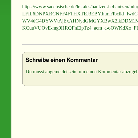
https://www.saechsische.de/lokales/bautzen-lk/bautzen/min
LFIL6DNPXRCNFF4FTHXTEJ3EBY.html?fbclid=IwdG
WV4dG4DYWVtAjExAHNydGMGYXBwX2lkDDM1M
KCuuVUOvE-mg9HRQFnElpTz4_aem_a-oQWKdXo_F1
Schreibe einen Kommentar
Du musst
angemeldet
sein, um einen Kommentar abzugeb