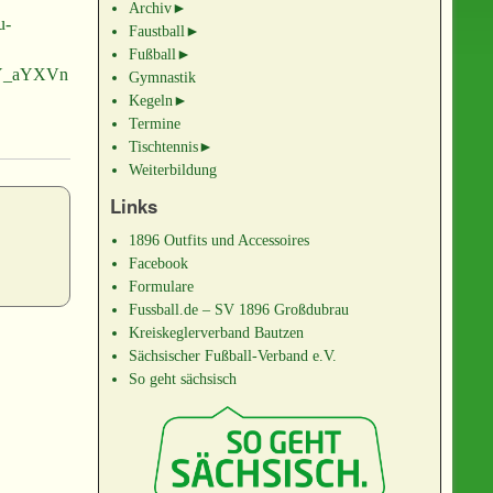
Archiv
►
u-
Faustball
►
Fußball
►
Y_aYXVn
Gymnastik
Kegeln
►
Termine
Tischtennis
►
Weiterbildung
Links
1896 Outfits und Accessoires
Facebook
Formulare
Fussball.de – SV 1896 Großdubrau
Kreiskeglerverband Bautzen
Sächsischer Fußball-Verband e.V.
So geht sächsisch