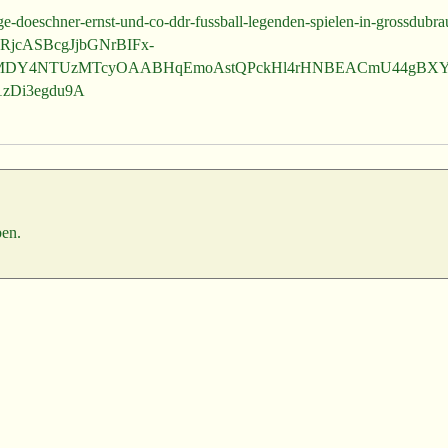
ge-doeschner-ernst-und-co-ddr-fussball-legenden-spielen-in-grossdubra
RjcASBcgJjbGNrBIFx-
DY4NTUzMTcyOAABHqEmoAstQPckHl4rHNBEACmU44gBX
zDi3egdu9A
en.