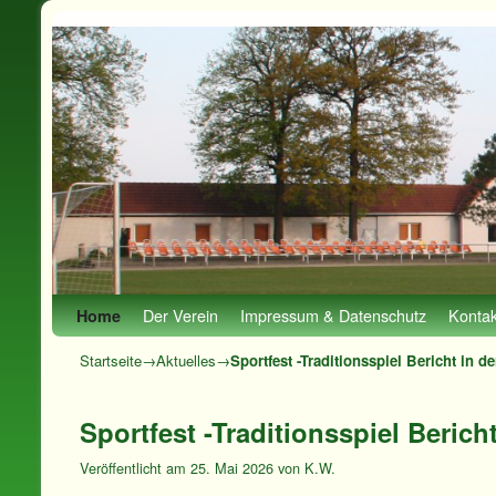
Zum Inhalt wechseln
Zum sekundären Inhalt wechseln
Der Verein
Impressum & Datenschutz
Kontak
Home
Startseite
→
Aktuelles
→
Sportfest -Traditionsspiel Bericht in d
Sportfest -Traditionsspiel Berich
Veröffentlicht am
25. Mai 2026
von
K.W.