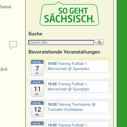
 Saison
Suche
Bevorstehende Veranstaltungen
AUG.
19:00
Training Fußball 1.
7
Mannschaft
@ Sportplatz
lich
Fr.
chaft
AUG.
19:00
Training Fußball 1.
11
Mannschaft
@ Sportplatz
Di.
AUG.
18:00
Training Tischtennis
@
12
Turnhalle Großdubrau
Mi.
AUG.
19:00
Training Fußball 1.