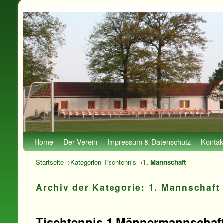
Zum Inhalt wechseln
Zum sekundären Inhalt wechseln
Home
Der Verein
Impressum & Datenschutz
Kontak
Startseite
→Kategorien
Tischtennis
→
1. Mannschaft
Archiv der Kategorie:
1. Mannschaft
Tischtennis 1.Männermannschaft