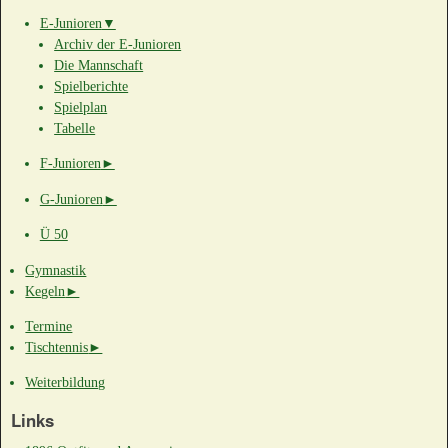
E-Junioren
▼
Archiv der E-Junioren
Die Mannschaft
Spielberichte
Spielplan
Tabelle
F-Junioren
►
G-Junioren
►
Ü 50
Gymnastik
Kegeln
►
Termine
Tischtennis
►
Weiterbildung
Links