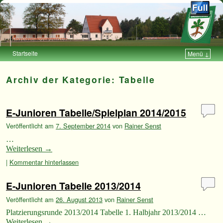
Startseite
Menü ↓
Zum Inhalt wechseln
Zum sekundären Inhalt wechseln
Archiv der Kategorie:
Tabelle
E-Junioren Tabelle/Spielplan 2014/2015
Veröffentlicht am
7. September 2014
von
Rainer Senst
…
Weiterlesen
→
|
Kommentar hinterlassen
E-Junioren Tabelle 2013/2014
Veröffentlicht am
26. August 2013
von
Rainer Senst
Platzierungsrunde 2013/2014 Tabelle 1. Halbjahr 2013/2014 …
Weiterlesen
→