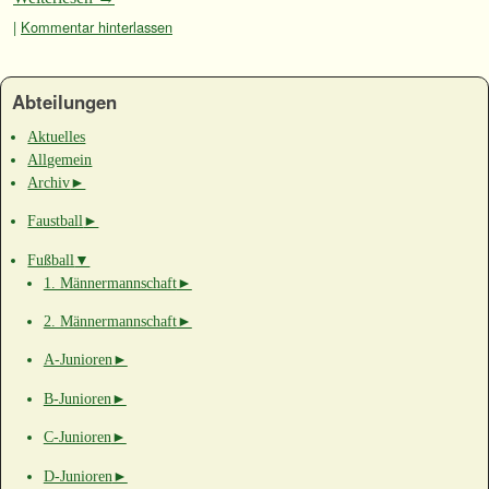
|
Kommentar hinterlassen
Abteilungen
Aktuelles
Allgemein
Archiv
►
Faustball
►
Fußball
▼
1. Männermannschaft
►
2. Männermannschaft
►
A-Junioren
►
B-Junioren
►
C-Junioren
►
D-Junioren
►