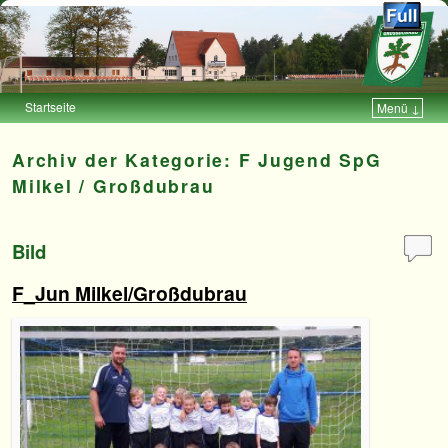
Startseite
Menü ↓
Zum Inhalt wechseln
Zum sekundären Inhalt wechseln
Archiv der Kategorie:
F Jugend SpG
Milkel / Großdubrau
Bild
F_Jun Milkel/Großdubrau