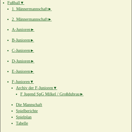
Fußball
▼
1. Männermannschaft
►
2. Männermannschaft
►
A-Junioren
►
B-Junioren
►
C-Junioren
►
D-Junioren
►
E-Junioren
►
F-Junioren
▼
Archiv der F-Junioren
▼
F Jugend SpG Milkel / Großdubrau
►
Die Mannschaft
Spielberichte
Spielplan
Tabelle