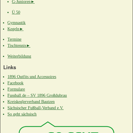
G-Junioren
►
Ü 50
Gymnastik
Kegeln
►
Termine
Tischtennis
►
Weiterbildung
Links
1896 Outfits und Accessoires
Facebook
Formulare
Fussball.de – SV 1896 Großdubrau
Kreiskeglerverband Bautzen
Sächsischer Fußball-Verband e.V.
So geht sächsisch