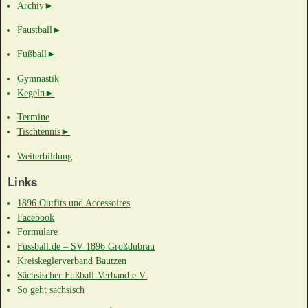
Archiv
►
Faustball
►
Fußball
►
Gymnastik
Kegeln
►
Termine
Tischtennis
►
Weiterbildung
Links
1896 Outfits und Accessoires
Facebook
Formulare
Fussball.de – SV 1896 Großdubrau
Kreiskeglerverband Bautzen
Sächsischer Fußball-Verband e.V.
So geht sächsisch