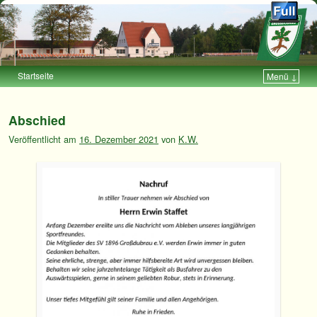
Startseite
Menü ↓
Zum Inhalt wechseln
Zum sekundären Inhalt wechseln
Abschied
Veröffentlicht am
16. Dezember 2021
von
K.W.