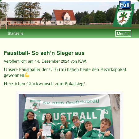
Startseite
Menü ↓
Zum Inhalt wechseln
Zum sekundären Inhalt wechseln
Faustball- So seh’n Sieger aus
Veröffentlicht am
14. Dezember 2024
von
K.W.
Unsere Faustballer der U16 (m) haben heute den Bezirkspokal
gewonnen
Herzlichen Glückwunsch zum Pokalsieg!