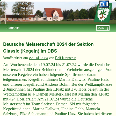
Startseite
Menü ↓
Zum Inhalt wechseln
Zum sekundären Inhalt wechseln
Deutsche Meisterschaft 2024 der Sektion
Classic (Kegeln) im DBS
Veröffentlicht am
22. Juli 2024
von
Ralf Kronstein
Am Wochenende dem 19.07.24 bis 21.07.24 wurde die Deutsche
Meisterschaft 2024 der Behinderten in Weinheim ausgetragen. Von
unserem Kegelverein haben folgende Sportfreunde daran
teilgenommen, Kegelfreundinnen Marina Dallwitz, Pauline Hatz
und unserer Kegelfreund Andreas Böhm. Bei der Wettkampfklasse
2-Juniorinnen hat Pauline den 1.Platz mit 370 Holz belegt. In der
Wettkampfklasse 4- Damen Meisterklasse hat Marina den 4.Platz
mit 424 Holz erzielt. Am 21.07.24 wurde die Deutsche
Meisterschaft im Team Sachsen Damen, SN mit folgenden
Kegelfreudinnen: Marina Dallwitz, Undine Gehb, Manuela
Salzburg, Elke Schiemann und Pauline Hatz. Sie haben bei diesem