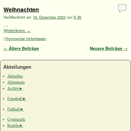
Weihnachten
Veröffentlicht am
18. Dezember 2022
von
K.W.
…
Weiterlesen
→
|
Kommentar hinterlassen
Artikelnavigation
←
Ältere Beiträge
Neuere Beiträge
→
Abteilungen
Aktuelles
Allgemein
Archiv
►
Faustball
►
Fußball
►
Gymnastik
Kegeln
►