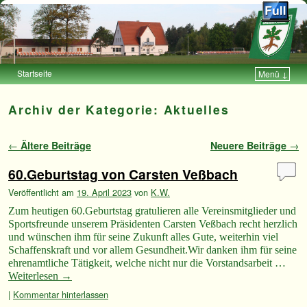
Startseite
Menü ↓
Zum Inhalt wechseln
Zum sekundären Inhalt wechseln
Archiv der Kategorie:
Aktuelles
Artikelnavigation
←
Ältere Beiträge
Neuere Beiträge
→
60.Geburtstag von Carsten Veßbach
Veröffentlicht am
19. April 2023
von
K.W.
Zum heutigen 60.Geburtstag gratulieren alle Vereinsmitglieder und
Sportsfreunde unserem Präsidenten Carsten Veßbach recht herzlich
und wünschen ihm für seine Zukunft alles Gute, weiterhin viel
Schaffenskraft und vor allem Gesundheit.Wir danken ihm für seine
ehrenamtliche Tätigkeit, welche nicht nur die Vorstandsarbeit …
Weiterlesen
→
|
Kommentar hinterlassen