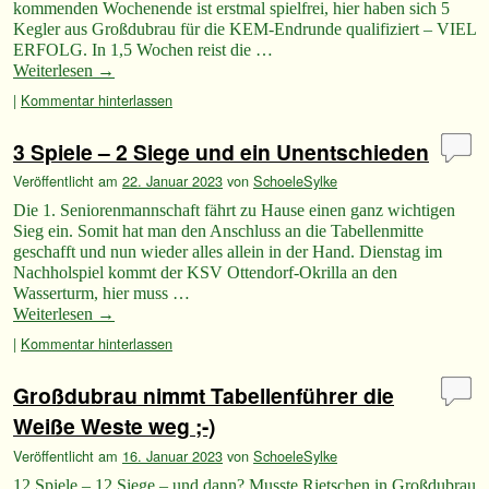
kommenden Wochenende ist erstmal spielfrei, hier haben sich 5
Kegler aus Großdubrau für die KEM-Endrunde qualifiziert – VIEL
ERFOLG. In 1,5 Wochen reist die …
Weiterlesen
→
|
Kommentar hinterlassen
3 Spiele – 2 Siege und ein Unentschieden
Veröffentlicht am
22. Januar 2023
von
SchoeleSylke
Die 1. Seniorenmannschaft fährt zu Hause einen ganz wichtigen
Sieg ein. Somit hat man den Anschluss an die Tabellenmitte
geschafft und nun wieder alles allein in der Hand. Dienstag im
Nachholspiel kommt der KSV Ottendorf-Okrilla an den
Wasserturm, hier muss …
Weiterlesen
→
|
Kommentar hinterlassen
Großdubrau nimmt Tabellenführer die
Weiße Weste weg ;-)
Veröffentlicht am
16. Januar 2023
von
SchoeleSylke
12 Spiele – 12 Siege – und dann? Musste Rietschen in Großdubrau