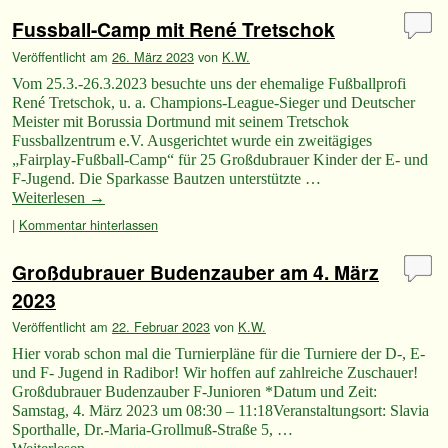
Fussball-Camp mit René Tretschok
Veröffentlicht am
26. März 2023
von
K.W.
Vom 25.3.-26.3.2023 besuchte uns der ehemalige Fußballprofi
René Tretschok, u. a. Champions-League-Sieger und Deutscher
Meister mit Borussia Dortmund mit seinem Tretschok
Fussballzentrum e.V. Ausgerichtet wurde ein zweitägiges
„Fairplay-Fußball-Camp“ für 25 Großdubrauer Kinder der E- und
F-Jugend. Die Sparkasse Bautzen unterstützte …
Weiterlesen
→
|
Kommentar hinterlassen
Großdubrauer Budenzauber am 4. März
2023
Veröffentlicht am
22. Februar 2023
von
K.W.
Hier vorab schon mal die Turnierpläne für die Turniere der D-, E-
und F- Jugend in Radibor! Wir hoffen auf zahlreiche Zuschauer!
Großdubrauer Budenzauber F-Junioren *Datum und Zeit:
Samstag, 4. März 2023 um 08:30 – 11:18Veranstaltungsort: Slavia
Sporthalle, Dr.-Maria-Grollmuß-Straße 5, …