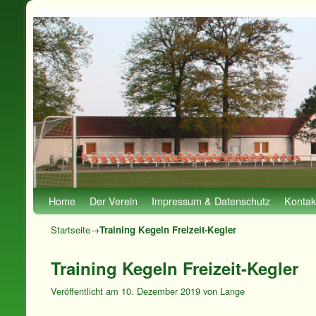
Zum Inhalt wechseln
Zum sekundären Inhalt wechseln
Home
Der Verein
Impressum & Datenschutz
Kontak
Startseite
→
Training Kegeln Freizeit-Kegler
Training Kegeln Freizeit-Kegler
Veröffentlicht am
10. Dezember 2019
von
Lange