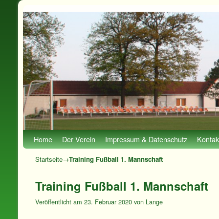
Zum Inhalt wechseln
Zum sekundären Inhalt wechseln
Home
Der Verein
Impressum & Datenschutz
Kontak
Startseite
→
Training Fußball 1. Mannschaft
Training Fußball 1. Mannschaft
Veröffentlicht am
23. Februar 2020
von
Lange