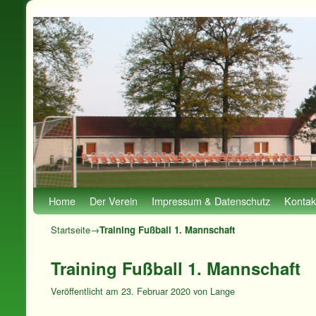
Zum Inhalt wechseln
Zum sekundären Inhalt wechseln
Home
Der Verein
Impressum & Datenschutz
Kontak
Startseite
→
Training Fußball 1. Mannschaft
Training Fußball 1. Mannschaft
Veröffentlicht am
23. Februar 2020
von
Lange