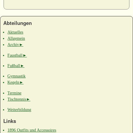
Abteilungen
Aktuelles
Allgemein
Archiv
►
Faustball
►
Fußball
►
Gymnastik
Kegeln
►
Termine
Tischtennis
►
Weiterbildung
Links
1896 Outfits und Accessoires