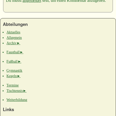
Du musst
angemeldet
sein, um einen Kommentar abzugeben.
Abteilungen
Aktuelles
Allgemein
Archiv
►
Faustball
►
Fußball
►
Gymnastik
Kegeln
►
Termine
Tischtennis
►
Weiterbildung
Links