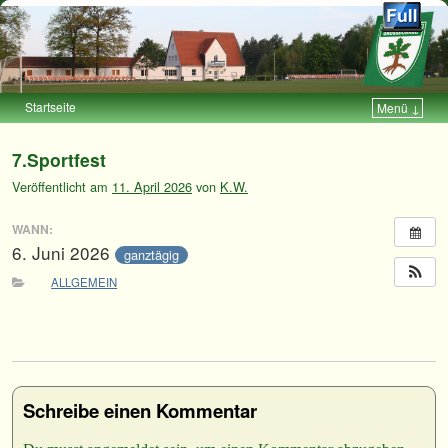
Startseite
Menü ↓
Zum Inhalt wechseln
Zum sekundären Inhalt wechseln
7.Sportfest
Veröffentlicht am
11. April 2026
von
K.W.
WANN:
6. Juni 2026
ganztägig
ALLGEMEIN
Schreibe einen Kommentar