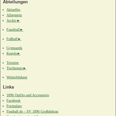
Abteilungen
Aktuelles
18:00
18:00
Allgemein
Training Tischtennis
@ Turnhalle Großdubrau
Archiv
►
Faustball
►
19:00
Fußball
►
20:00
Gymnastik
Kegeln
►
21:00
Termine
Tischtennis
►
22:00
Weiterbildung
Links
23:00
1896 Outfits und Accessoires
Facebook
Formulare
Fussball.de – SV 1896 Großdubrau