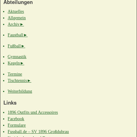
Abteilungen
Aktuelles
18:00
Allgemein
Archiv
►
Faustball
►
19:00
Fußball
►
20:00
Gymnastik
Kegeln
►
21:00
Termine
Tischtennis
►
22:00
Weiterbildung
Links
23:00
1896 Outfits und Accessoires
Facebook
Formulare
Fussball.de – SV 1896 Großdubrau